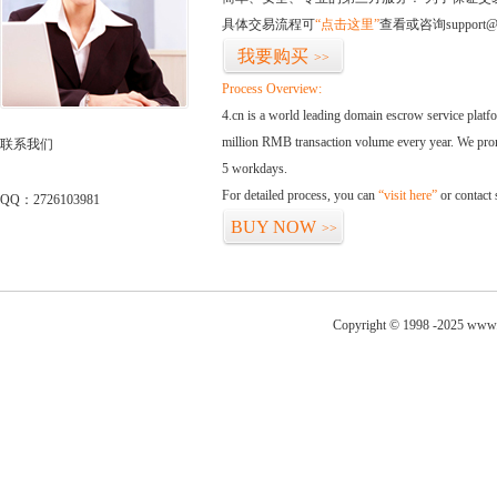
具体交易流程可
“点击这里”
查看或咨询support@
我要购买
>>
Process Overview:
4.cn is a world leading domain escrow service plat
million RMB transaction volume every year. We promi
联系我们
5 workdays.
For detailed process, you can
“visit here”
or contact
QQ：2726103981
BUY NOW
>>
Copyright © 1998 -2025 www.