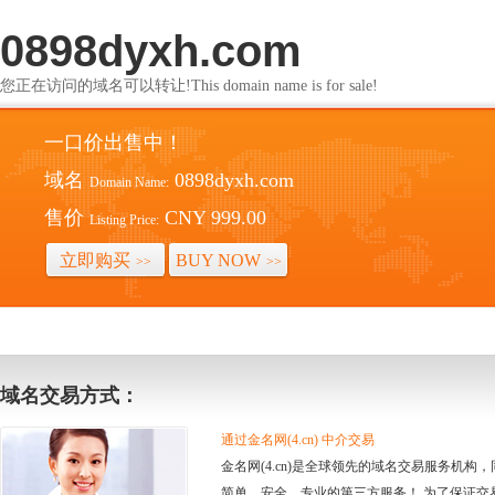
0898dyxh.com
您正在访问的域名可以转让!This domain name is for sale!
一口价出售中！
域名
0898dyxh.com
Domain Name:
售价
CNY 999.00
Listing Price:
立即购买
BUY NOW
>>
>>
域名交易方式：
通过金名网(4.cn) 中介交易
金名网(4.cn)是全球领先的域名交易服务机
简单、安全、专业的第三方服务！ 为了保证交